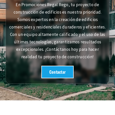
REHABILITACI
En Promociones Regal Rego, tu proyecto de
construcción de edificios es nuestra prioridad.
Somos expertos en la creación de edificios
BLOG
comerciales y residenciales duraderos y eficientes.
Con un equipo altamente calificado y el uso de las
CONTACTO
últimas tecnologías, garantizamos resultados
excepcionales. ¡Contáctanos hoy para hacer
realidad tu proyecto de construcción!
Contactar