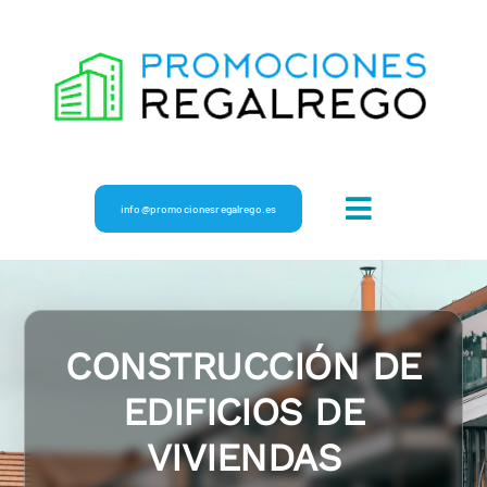
Skip
to
content
info@promocionesregalrego.es
Toggle
Navigation
INICIO
NOSOTROS
CONSTRUCCIÓN DE
EDIFICIOS DE
CONSTRUCCIÓ
VIVIENDAS