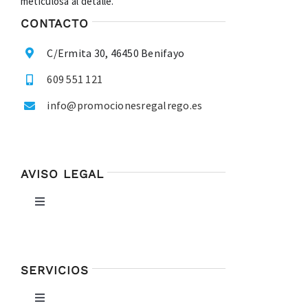
meticulosa al detalle.
CONTACTO
C/Ermita 30, 46450 Benifayo
609 551 121
info@promocionesregalrego.es
AVISO LEGAL
Toggle
Navigation
Política de privacidad
SERVICIOS
Condiciones de uso
Toggle