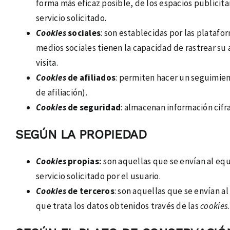
forma más eficaz posible, de los espacios publicita
servicio solicitado.
Cookies
sociales
: son establecidas por las platafo
medios sociales tienen la capacidad de rastrear su 
visita.
Cookies
de afiliados
: permiten hacer un seguimient
de afiliación).
Cookies
de seguridad
: almacenan información cifr
SEGÚN LA PROPIEDAD
Cookies
propias:
son aquellas que se envían al equ
servicio solicitado por el usuario.
Cookies
de terceros
: son aquellas que se envían a
que trata los datos obtenidos través de las
cookies
.