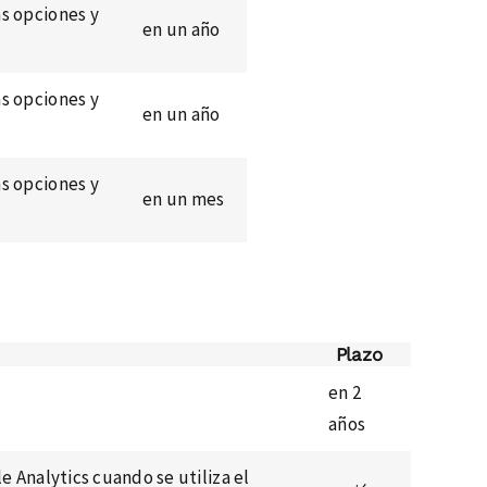
as opciones y
en un año
as opciones y
en un año
as opciones y
en un mes
Plazo
en 2
años
e Analytics cuando se utiliza el