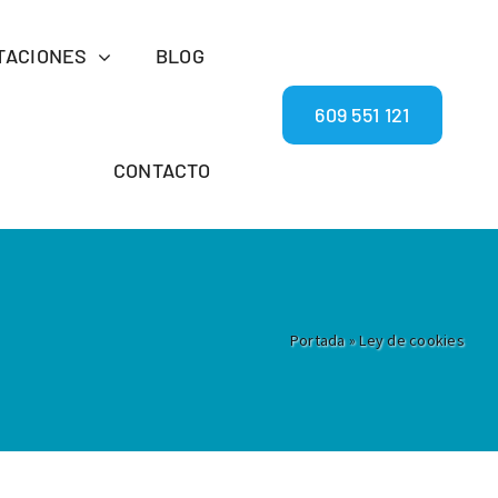
TACIONES
BLOG
609 551 121
CONTACTO
Portada
»
Ley de cookies