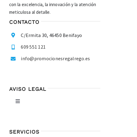
con la excelencia, la innovación y la atención
meticulosa al detalle.
CONTACTO
C/Ermita 30, 46450 Benifayo
609 551 121
info@promocionesregalrego.es
AVISO LEGAL
Toggle
Navigation
Política de privacidad
SERVICIOS