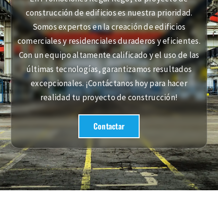
REHABILITACI
construcción de edificios es nuestra prioridad.
Somos expertos en la creación de edificios
BLOG
comerciales y residenciales duraderos y eficientes.
Con un equipo altamente calificado y el uso de las
últimas tecnologías, garantizamos resultados
CONTACTO
excepcionales. ¡Contáctanos hoy para hacer
realidad tu proyecto de construcción!
Contactar